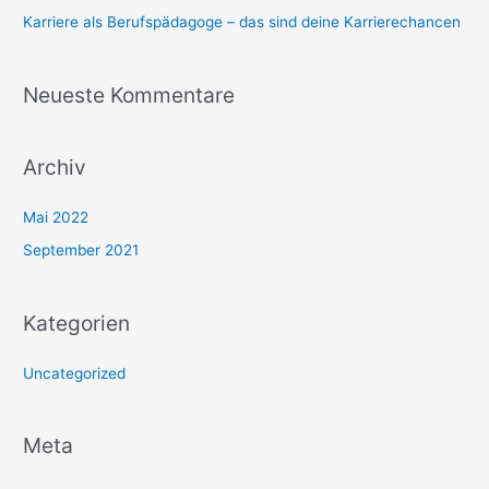
n
Karriere als Berufspädagoge – das sind deine Karrierechancen
n
a
Neueste Kommentare
c
h
:
Archiv
Mai 2022
September 2021
Kategorien
Uncategorized
Meta