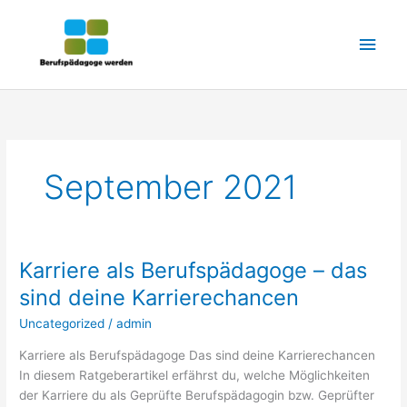
Zum
Hau
Inhalt
springen
September 2021
Karriere als Berufspädagoge – das
Karriere
als
sind deine Karrierechancen
Berufspädagoge
Uncategorized
/
admin
–
das
Karriere als Berufspädagoge Das sind deine Karrierechancen
sind
In diesem Ratgeberartikel erfährst du, welche Möglichkeiten
deine
der Karriere du als Geprüfte Berufspädagogin bzw. Geprüfter
Karrierechancen