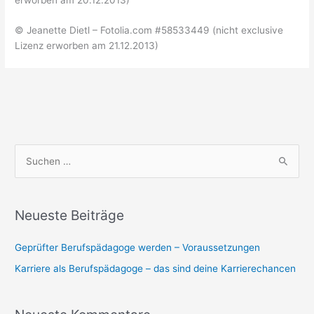
© Jeanette Dietl – Fotolia.com #58533449 (nicht exclusive
Lizenz erworben am 21.12.2013)
S
u
c
Neueste Beiträge
h
e
Geprüfter Berufspädagoge werden – Voraussetzungen
n
Karriere als Berufspädagoge – das sind deine Karrierechancen
n
a